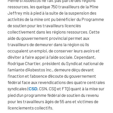
Même si Asbestos ne fait pas partie des régions
Faceb
Twitte
Linke
Tumbl
Googl
ressources, les quelque 750 travailleurs de la Mine
this
Jeffrey mis à pied à la suite de la suspension des
ook
r
dIn
r
e Plus
activités de la mine ont pu bénéficier du Programme
de soutien pour les travailleurs licenciés
collectivement dans les régions ressources. Cette
aide du gouvernement provincial permet aux
travailleurs de demeurer dans la région où ils
occupaient un emploi, de conserver leurs avoirs et
d’éviter à faire appel à l’aide sociale. Cependant,
Rodrigue Chartier, président du Syndicat national de
l’amiante d’Asbestos inc., demeure déçu devant
l’inaction et l’absence d’écoute du gouvernement
fédéral face aux revendications des quatre centrales
syndicales (
, CSN, CSQ et FTQ) quant à la mise sur
CSD
pied d’un programme fédéral de soutien du revenu
pour les travailleurs âgés de 55 ans et victimes de
licenciements collectifs.