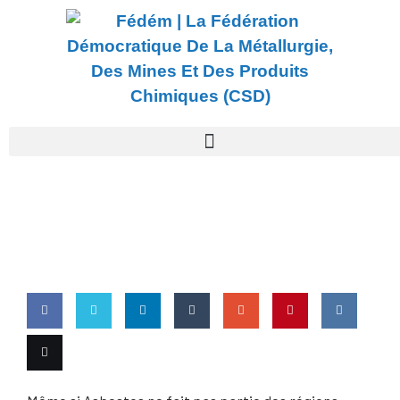
-
Québec Aide Les Travailleurs De La
Mine Jeffrey
Share
Share
Share
Share
Share
Pin
Share
on
on
on
on
on
this
on VK
Email