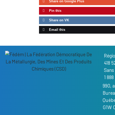
Share on Google Plus
Pin this
Share on VK
Email this
Régi
418 5
Sans 
1 888
990, 
Burea
Québe
G1W 