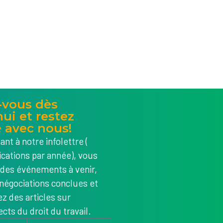
-vous dès
ui et restez
 avec nous!
nt à notre infolettre (
ications par année), vous
 des événements à venir,
négociations conclues et
z des articles sur
cts du droit du travail.