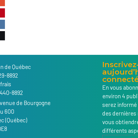
Inscrivez
on de Québec
aujourd’h
29-8892
connecté
frais
En vous abonna
 440-8892
environ 4 publ
avenue de Bourgogne
serez informé
u 600
des dernières 
c (Québec)
vous obtiendre
0E8
différents aspe